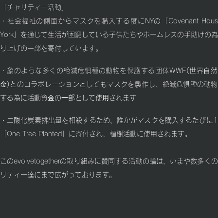
「チャリティー活動」
・社会福祉の側面からマスクを購入する度にNYの「Covenant House
York」を通じて生活が困窮している子供たちやホームレスの手助けの
り上げの一部を寄付しています。
・象のような多くの絶滅危惧種の動物を保護する団体WWF(世界⾃然
⾦)とのコラボレーションとしてもマスクを製作し、絶滅危惧種の動物
する為に活動資⾦の⼀部として使⽤されます
・二酸化炭素排出量を相殺するため、誰かがマスクを購入するたびに1
「One Tree Planted」に寄付され、植樹活動に使用されます。
このevolvetogetherの取り組みに賛同する活動の輪は、いまや数多く
リティー達にまで広がっております。