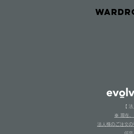
Wardro
【 
​※ 現
法人様のご注文の
何卒