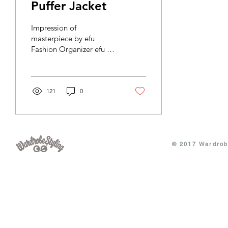
Puffer Jacket
Impression of
masterpiece by efu
Fashion Organizer efu の
名品インプレッション
"EV BRAVADO DO YOU
THINK CRAZY JKT" アウ
ターをラフに重ねて出掛
121
0
ける、未だ肌寒さに慣れ
ない朝。...
© 2017 Wardrobe