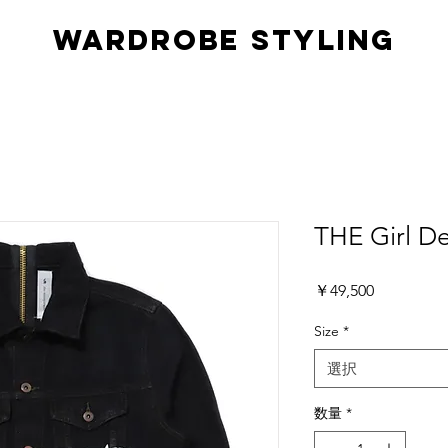
Wardrobe styling
THE Girl De
価
￥49,500
格
Size
*
選択
数量
*