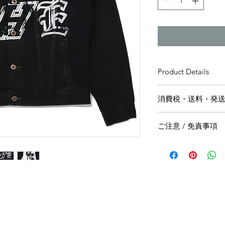
Product Details
商品名：THE Girl Den
消費税・送料・発
色：Black
素材：100% Stonewas
価格は税込の表記
サイズ：
ご注意 / 免責事項
お支払い方法はク
ります。
【返品／交換／キャ
送料は別途頂戴い
ご注文確定後のキャ
着丈
梱する商品の有無
出来かねますので、
カート上にてご確
また、万一、不良品
肩幅
ヤマト運輸にてご
品と交換もしくは代
EMSやFedex
メイド品固有の個体
胸囲
い場合は5〜7営
ん。 商品に明らか
商品の場合もござ
換には応じられませ
袖丈
みのうえご注文く